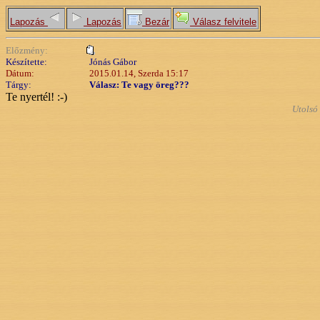
Lapozás
Lapozás
Bezár
Válasz felvitele
Előzmény:
Készítette:
Jónás Gábor
Dátum:
2015.01.14, Szerda 15:17
Tárgy:
Válasz: Te vagy öreg???
Te nyertél! :-)
Utolsó