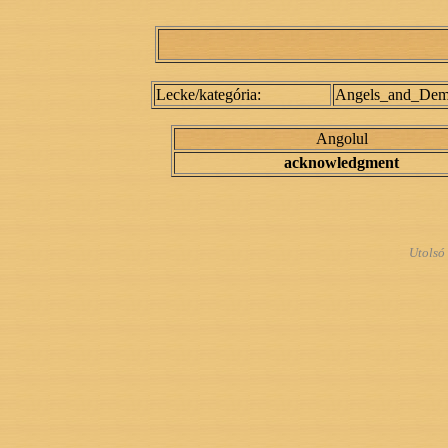
Lecke/kategória:
Angels_and_Dem
Angolul
acknowledgment
Utolsó