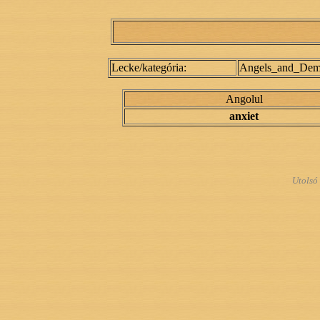
Lecke/kategória:
Angels_and_Dem
Angolul
anxiet
Utolsó