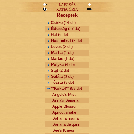
LAPOZÁS
KATEGÓRIA
Receptek
Csirke
(14 db)
Édesség
(37 db)
Hal
(6 db)
Hús nélkül
(2 db)
Leves
(2 db)
Marha
(1 db)
Mártás
(1 db)
Pulyka
(4 db)
Sajt
(2 db)
Saláta
(3 db)
Tészta
(3 db)
**Koktél**
(53 db)
Angele's Mist
Anna's Banana
Apple Blossom
Apricot shake
Bahama mama
Banana daiquiri
Bee's Knees