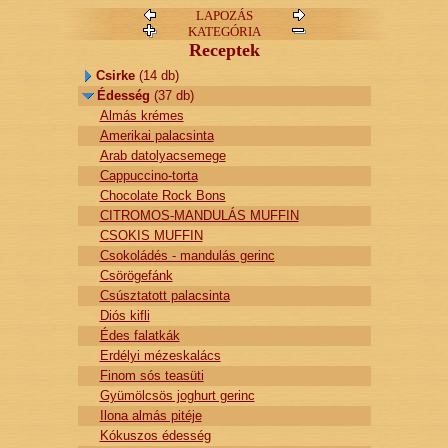
LAPOZÁS
KATEGÓRIA
Receptek
Csirke
(14 db)
Édesség
(37 db)
Almás krémes
Amerikai palacsinta
Arab datolyacsemege
Cappuccino-torta
Chocolate Rock Bons
CITROMOS-MANDULÁS MUFFIN
CSOKIS MUFFIN
Csokoládés - mandulás gerinc
Csörögefánk
Csúsztatott palacsinta
Diós kifli
Édes falatkák
Erdélyi mézeskalács
Finom sós teasüti
Gyümölcsös joghurt gerinc
Ilona almás pitéje
Kókuszos édesség