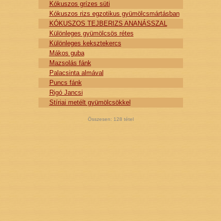
Kókuszos grízes süti
Kókuszos rizs egzotikus gyümölcsmártásban
KÓKUSZOS TEJBERIZS ANANÁSSZAL
Különleges gyümölcsös rétes
Különleges keksztekercs
Mákos guba
Mazsolás fánk
Palacsinta almával
Puncs fánk
Rigó Jancsi
Stíriai metélt gyümölcsökkel
Összesen:
128
tétel