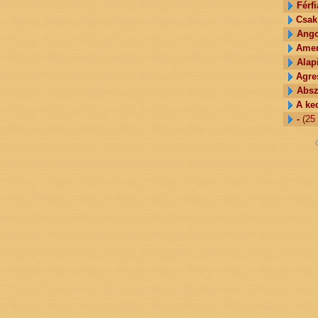
Férfi
Csak 
Ango
Amer
Alap
Agre
Absz
A ke
-
(25 