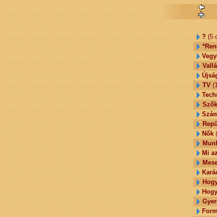
?
(5 
*Ren
Vegy
Vall
Újsá
TV
(1
Tech
Szők
Szám
Repü
Nők
(
Munk
Mi az
Mes
Kará
Hogy
Hogy 
Gyer
Form