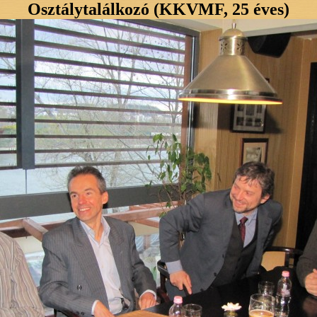
Osztálytalálkozó (KKVMF, 25 éves)