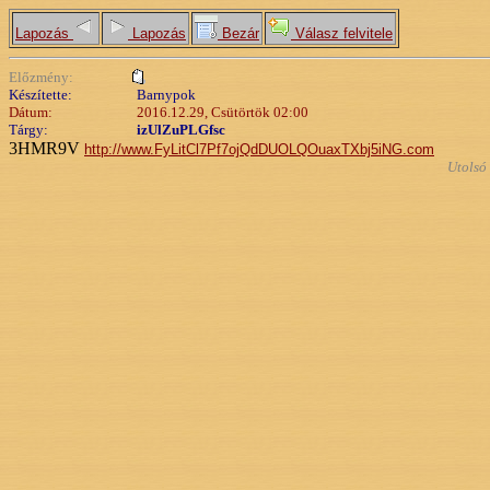
Lapozás
Lapozás
Bezár
Válasz felvitele
Előzmény:
Készítette:
Barnypok
Dátum:
2016.12.29, Csütörtök 02:00
Tárgy:
izUlZuPLGfsc
3HMR9V
http://www.FyLitCl7Pf7ojQdDUOLQOuaxTXbj5iNG.com
Utolsó