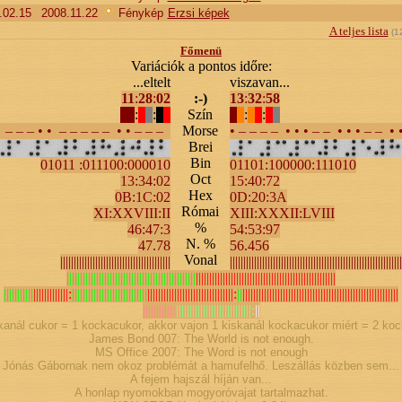
.02.15
2008.11.22
Fénykép
Erzsi képek
A teljes lista
(
1
Főmenü
Variációk a pontos időre:
...eltelt
viszavan...
11
:
28
:
02
:-)
13
:
32
:
58
:
:
Szín
:
:
– – – – • • – – – – – • • – – –
Morse
• – – – – • • • – – • • • – – • 
Brei
Bin
01011 :011100:000010
01101:100000:111010
Oct
13:34:02
15:40:72
Hex
0B:1C:02
0D:20:3A
Római
XI:XXVIII:II
XIII:XXXII:LVIII
%
46:47:3
54:53:97
N. %
47.78
56.456
Vonal
|||||||||||||||||||||||||||||||||||||||||
|||||||||||||||||||||||||||||||||||||||||||||||||||||||||||||||
||||||||||||||||||||||||||||||||||||||||||||||||
||||||||||||||||||||||||||||||||||||||||||||||||||||
|||||||||||
|||||||||||||:
||||||||||||||||||||||||||||
||||||||||||||||||||||||||||||||:
||
||||||||||||||||||||||||||||||||||||||||||||||||||||||||||
|||||||||||:
||||||||||||||||||||||||||||:
||
kanál cukor = 1 kockacukor, akkor vajon 1 kiskanál kockacukor miért = 2 ko
James Bond 007: The World is not enough.
MS Office 2007: The Word is not enough
Jónás Gábornak nem okoz problémát a hamufelhő. Leszállás közben sem...
A fejem hajszál híján van...
A honlap nyomokban mogyoróvajat tartalmazhat.