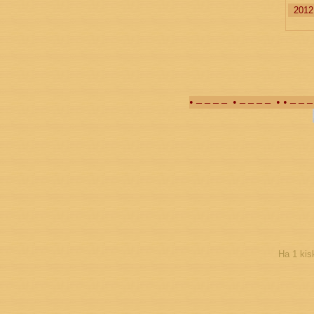
2012
• – – – – • – – – – • • – – 
Ha 1 kis