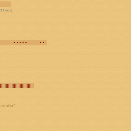
293
tétel)
• – – – • • • • • – – – • •
||||||||||||||||||||||||||||||||||||||||
ckacukor?