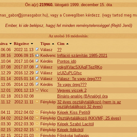
Ön a(z)
219960
.
látogató 1999. december 15. óta
Ember, ki ide belépsz, hagyj fel minden reménytelenséggel (Rejtő Jenő)
Az utolsó 16 módosítás:
ítva
Rögzítve
Típus
Cím
.06.06
2022.11.13
Válasz
??
.08.16
2006.09.15
Kedvenc
Infláció számítás 1985-2021
.10.04
2017.10.04
Kérdés
Pontos idö
.07.08
2017.07.08
Válasz
ypkgXVacSXAqFTezRKo
.12.29
2016.12.29
Válasz
izUlZuPLGfsc
.01.14
2015.01.14
Válasz
Válasz: Te vagy öreg???
.12.05
2014.12.05
Kérdés
Te vagy öreg???
.12.01
2001.12.13
Vicc
Vegyes viccek 2
.02.18
2013.02.08
Bináris-analóg (BAnalóg) óra
.11.12
2012.11.11
Fénykép
32 éves osztálytalálkozó (nem is az
osztálytalálkozó 32 éves)
.04.11
2012.04.02
Fénykép
Képek Kiss Petitől
.04.02
2012.04.02
Fénykép
Osztálytalálkozó (KKVMF, 25 éves)
.03.30
2012.03.30
Fénykép
Képek Szabó Lacitól
.02.15
2012.02.15
Fénykép
Képek Ildikótól
.02.15
2012.01.03
Fénykép
Főiskolai ballagás