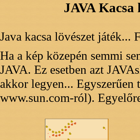
JAVA Kacsa l
Java kacsa lövészet játék... Fe
Ha a kép közepén semmi sem
JAVA. Ez esetben azt JAVAs
akkor legyen... Egyszerűen t
www.sun.com-ról). Egyelőre