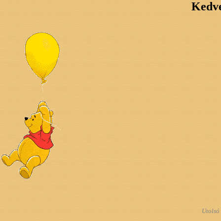
Kedve
Utolsó