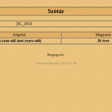
Szótár
JG_2018
Angolul
Magyarul
-year-old (not years-old)
26 éves
Megjegyzés:
Utolsó módosítás:
2017.12.28