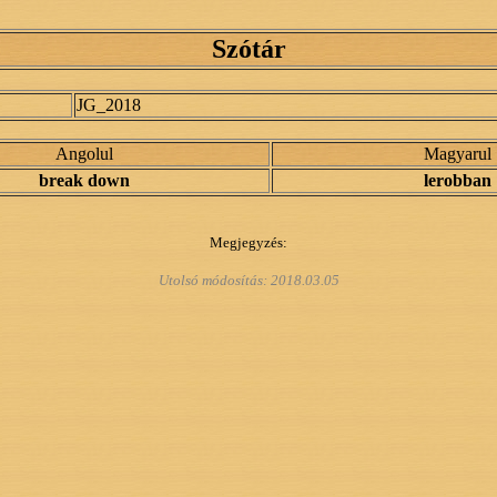
Szótár
JG_2018
Angolul
Magyarul
break down
lerobban
Megjegyzés:
Utolsó módosítás:
2018.03.05