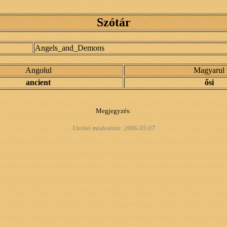
Szótár
Angels_and_Demons
Angolul
Magyarul
ancient
ősi
Megjegyzés:
Utolsó módosítás:
2006.05.07