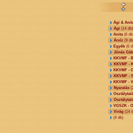
Ági & Anit
Ági
(14 db)
Anita
(6 db
Árvíz
(9 db
Egyéb
(6 d
Jónás Gáb
KKVMF - B
KKVMF - K
KKVMF - O
KKVMF - S
KKVMF - V
Nyaralás
(2
Osztálytal
Osztálytal
VGSZK - Os
Virág
(14 d
(4 db)