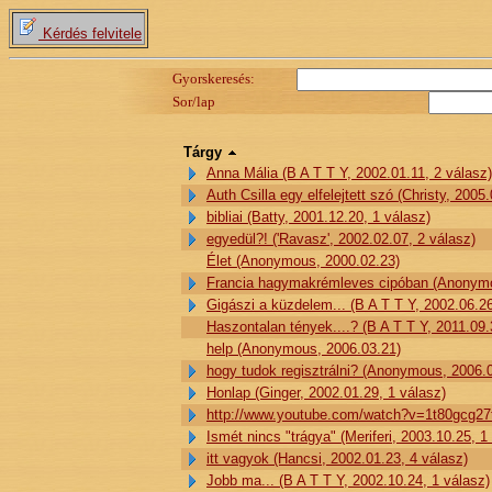
Kérdés felvitele
Gyorskeresés:
Sor/lap
Tárgy
Anna Mália (B A T T Y, 2002.01.11, 2 válasz)
Auth Csilla egy elfelejtett szó (Christy, 2005
bibliai (Batty, 2001.12.20, 1 válasz)
egyedül?! ('Ravasz', 2002.02.07, 2 válasz)
Élet (Anonymous, 2000.02.23)
Francia hagymakrémleves cipóban (Anonymou
Gigászi a küzdelem... (B A T T Y, 2002.06.26
Haszontalan tények....? (B A T T Y, 2011.09.
help (Anonymous, 2006.03.21)
hogy tudok regisztrálni? (Anonymous, 2006.0
Honlap (Ginger, 2002.01.29, 1 válasz)
http://www.youtube.com/watch?v=1t80gcg27
Ismét nincs "trágya" (Meriferi, 2003.10.25, 1
itt vagyok (Hancsi, 2002.01.23, 4 válasz)
Jobb ma... (B A T T Y, 2002.10.24, 1 válasz)