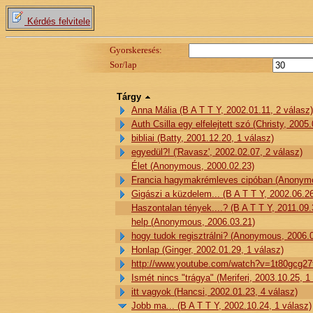
Kérdés felvitele
Gyorskeresés:
Sor/lap
Tárgy
Anna Mália (B A T T Y, 2002.01.11, 2 válasz)
Auth Csilla egy elfelejtett szó (Christy, 2005
bibliai (Batty, 2001.12.20, 1 válasz)
egyedül?! ('Ravasz', 2002.02.07, 2 válasz)
Élet (Anonymous, 2000.02.23)
Francia hagymakrémleves cipóban (Anonymou
Gigászi a küzdelem... (B A T T Y, 2002.06.26
Haszontalan tények....? (B A T T Y, 2011.09.
help (Anonymous, 2006.03.21)
hogy tudok regisztrálni? (Anonymous, 2006.0
Honlap (Ginger, 2002.01.29, 1 válasz)
http://www.youtube.com/watch?v=1t80gcg27
Ismét nincs "trágya" (Meriferi, 2003.10.25, 1
itt vagyok (Hancsi, 2002.01.23, 4 válasz)
Jobb ma... (B A T T Y, 2002.10.24, 1 válasz)