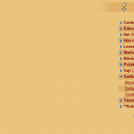
Csirk
Édes
Hal
(6
Hús n
Leve
Marh
Mártá
Puly
Sajt
(
Salát
Almá
Tonha
Török
Tészt
**Kok