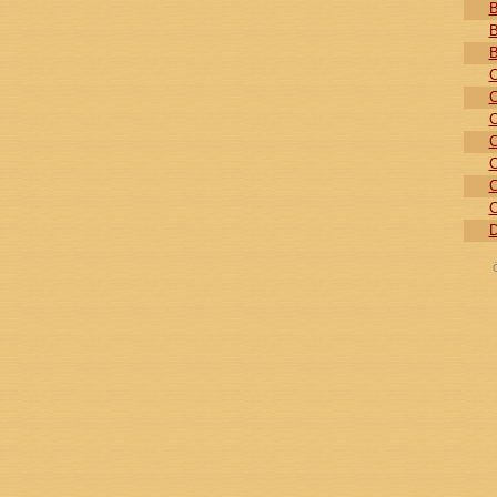
B
B
B
C
C
C
C
C
C
C
D