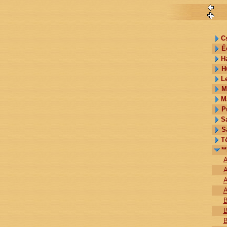
C
É
H
H
L
M
M
P
Sa
S
T
*
A
A
A
A
B
B