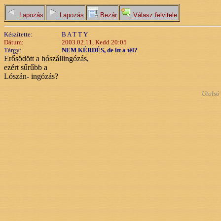
Lapozás
Lapozás
Bezár
Válasz felvitele
Készítette:
B A T T Y
Dátum:
2003.02.11, Kedd 20:05
Tárgy:
NEM KÉRDÉS, de itt a tél?
Erősödött a hószállingózás,
ezért sűrűbb a
Lószán- ingózás?
Utolsó