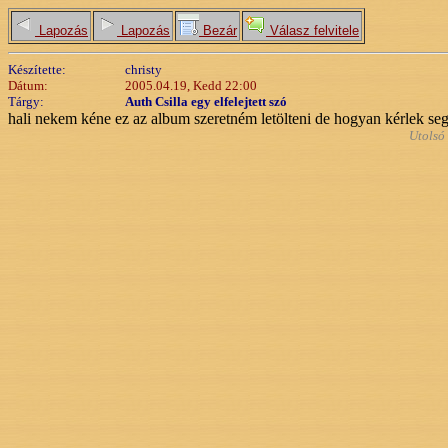
Lapozás
Lapozás
Bezár
Válasz felvitele
Készítette:
christy
Dátum:
2005.04.19, Kedd 22:00
Tárgy:
Auth Csilla egy elfelejtett szó
hali nekem kéne ez az album szeretném letölteni de hogyan kérlek segít
Utolsó