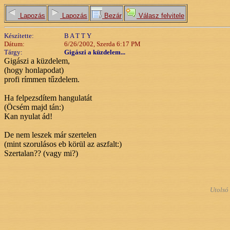
Lapozás
Lapozás
Bezár
Válasz felvitele
Készítette:
B A T T Y
Dátum:
6/26/2002, Szerda 6:17 PM
Tárgy:
Gigászi a küzdelem...
Gigászi a küzdelem,
(hogy honlapodat)
profi rímmen tűzdelem.
Ha felpezsdítem hangulatát
(Öcsém majd tán:)
Kan nyulat ád!
De nem leszek már szertelen
(mint szorulásos eb körül az aszfalt:)
Szertalan?? (vagy mi?)
Utolsó