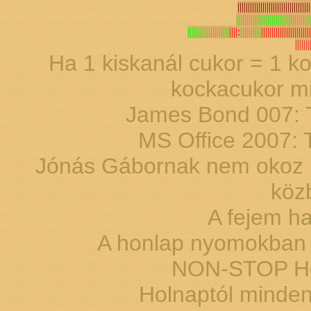
|||||||||||||||||||||||||||||||||||
||||||||||||||||||||||||||||||||||||
||||||||||||||||||||
||||:
||||||||||
|||||||||||||||||||||||
|||||||
Ha 1 kiskanál cukor = 1 ko
kockacukor mi
James Bond 007: T
MS Office 2007: 
Jónás Gábornak nem okoz p
köz
A fejem ha
A honlap nyomokban 
NON-STOP Hon
Holnaptól minde