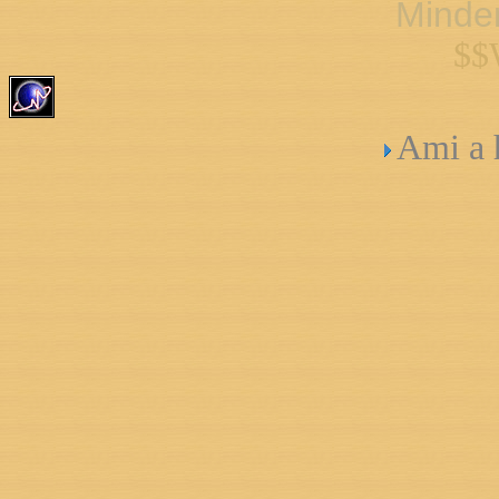
Minden
$$
Ami a h