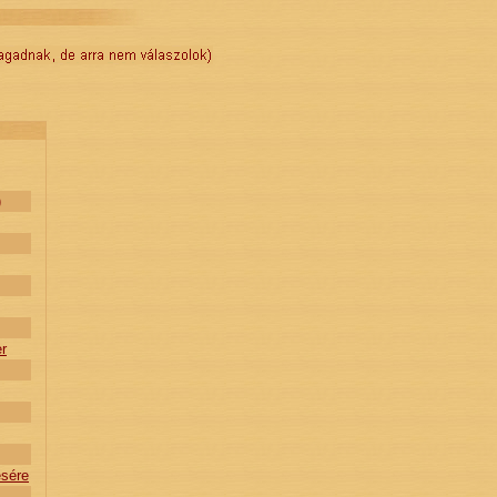
)
er
ésére