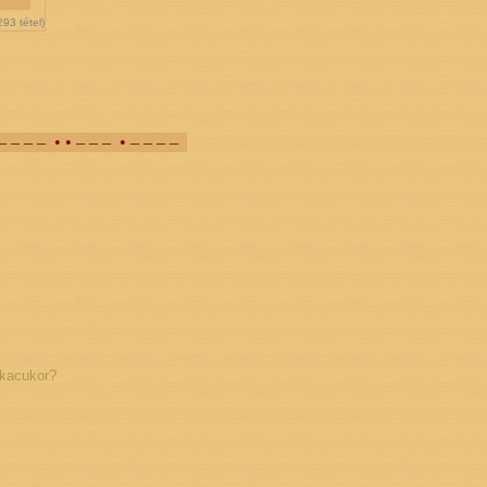
293
tétel)
 – – – – • • – – – • – – – –
ckacukor?