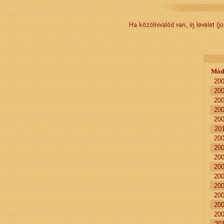
Mód
200
200
200
200
200
201
200
200
200
200
200
200
200
200
200
201