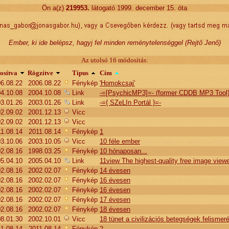
Ön a(z)
219953
.
látogató 1999. december 15. óta
Ember, ki ide belépsz, hagyj fel minden reménytelenséggel (Rejtő Jenő)
Az utolsó 16 módosítás:
osítva
Rögzítve
Típus
Cím
6.08.22
2006.08.22
Fénykép
'Homokcsaj'
4.10.08
2004.10.08
Link
-=[PsychicMP3]=- (former CDDB MP3 Tool
3.01.26
2003.01.26
Link
-={ SZeLIn Portál }=-
2.09.02
2001.12.13
Vicc
2.09.02
2001.12.13
Vicc
1.08.14
2011.08.14
Fénykép
1
3.10.06
2003.10.05
Vicc
10 féle ember
2.08.16
1998.03.25
Fénykép
10 hónaposan...
5.04.10
2005.04.10
Link
11view The highest-quality free image view
2.08.16
2002.02.07
Fénykép
14 évesen
2.08.16
2002.02.07
Fénykép
16 évesen
2.08.16
2002.02.07
Fénykép
16 évesen
2.08.16
2002.02.07
Fénykép
17 évesen
2.08.16
2002.02.07
Fénykép
18 évesen
8.01.30
2002.10.01
Vicc
18 tünet a civilizációs betegségek felismer
1.08.14
2011.08.14
Fénykép
2