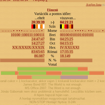
A teljes lista
(
1
Főmenü
Variációk a pontos időre:
...eltelt
viszavan...
20
:
39
:
39
:-)
04
:
21
:
21
:
:
Szín
:
:
– – – – – • • • • – – – – – – •
Morse
– – – – – • • • • – • • – – – •
Brei
Bin
10100 :100111:100111
00100:010101:010101
Oct
24:47:47
04:25:25
Hex
14:27:27
04:15:15
Római
XX:XXXIX:XXXIX
IV:XXI:XXI
%
83:65:65
17:35:35
N. %
86.087
18.149
Vonal
||||||||||||||||||||||||||||||||||||||||||||||||||||||||||||||||
||||||||||||||||||||||||||||||||||||||||||||||
||||||||||||||||||||||||||||||||||||||||||||||||||||||||||||||||||||||||||||||||||||||
||||||||||||||
||||||||||||||||||||
||||:
|||||||||||||||||||||||||||||||||||||||
|||||||||||||||||||||:
|||||||||||||||||||||||||||||||||||||||
|||||||||||||||||||||
||||||||||||||||||||:
|||||||||||||||||||||||||||||||||||||||:
|||||||||||||||||||||||||||||||||||||||
kanál cukor = 1 kockacukor, akkor vajon 1 kiskanál kockacukor miért = 2 ko
James Bond 007: The World is not enough.
MS Office 2007: The Word is not enough
Jónás Gábornak nem okoz problémát a hamufelhő. Leszállás közben sem...
A fejem hajszál híján van...
A honlap nyomokban mogyoróvajat tartalmazhat.
NON-STOP Honlap! Nyitva: 0-24h