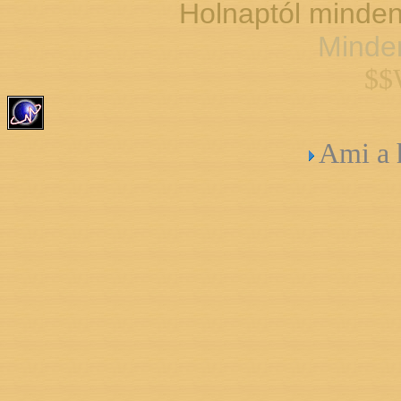
Holnaptól minde
Minden
$$
Ami a h